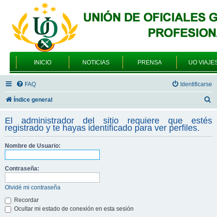
INICIO
NOTICIAS
PRENSA
UO VIAJE
FAQ
Identificarse
B
Índice general
u
El administrador del sitio requiere que estés
s
registrado y te hayas identificado para ver perfiles.
c
Nombre de Usuario:
a
r
Contraseña:
Olvidé mi contraseña
Recordar
Ocultar mi estado de conexión en esta sesión