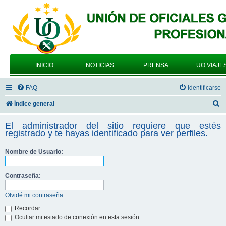
INICIO
NOTICIAS
PRENSA
UO VIAJE
FAQ
Identificarse
B
Índice general
u
El administrador del sitio requiere que estés
s
registrado y te hayas identificado para ver perfiles.
c
Nombre de Usuario:
a
r
Contraseña:
Olvidé mi contraseña
Recordar
Ocultar mi estado de conexión en esta sesión