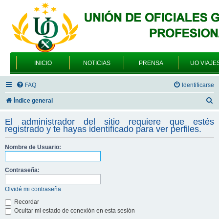
INICIO
NOTICIAS
PRENSA
UO VIAJE
FAQ
Identificarse
B
Índice general
u
El administrador del sitio requiere que estés
s
registrado y te hayas identificado para ver perfiles.
c
Nombre de Usuario:
a
r
Contraseña:
Olvidé mi contraseña
Recordar
Ocultar mi estado de conexión en esta sesión