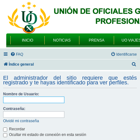
INICIO
NOTICIAS
PRENSA
UO VIAJE
FAQ
Identificarse
B
Índice general
u
El administrador del sitio requiere que estés
s
registrado y te hayas identificado para ver perfiles.
c
Nombre de Usuario:
a
r
Contraseña:
Olvidé mi contraseña
Recordar
Ocultar mi estado de conexión en esta sesión