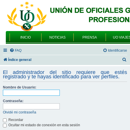
INICIO
NOTICIAS
PRENSA
UO VIAJE
FAQ
Identificarse
B
Índice general
u
El administrador del sitio requiere que estés
s
registrado y te hayas identificado para ver perfiles.
c
Nombre de Usuario:
a
r
Contraseña:
Olvidé mi contraseña
Recordar
Ocultar mi estado de conexión en esta sesión