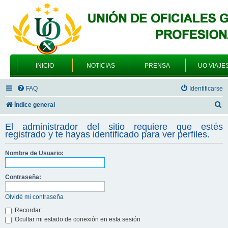
INICIO
NOTICIAS
PRENSA
UO VIAJE
FAQ
Identificarse
B
Índice general
u
El administrador del sitio requiere que estés
s
registrado y te hayas identificado para ver perfiles.
c
Nombre de Usuario:
a
r
Contraseña:
Olvidé mi contraseña
Recordar
Ocultar mi estado de conexión en esta sesión