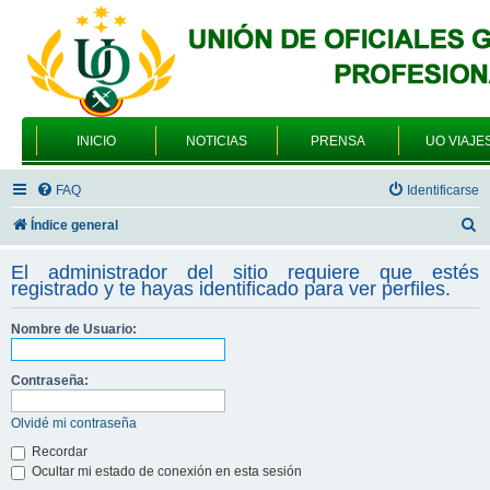
INICIO
NOTICIAS
PRENSA
UO VIAJE
FAQ
Identificarse
B
Índice general
u
El administrador del sitio requiere que estés
s
registrado y te hayas identificado para ver perfiles.
c
Nombre de Usuario:
a
r
Contraseña:
Olvidé mi contraseña
Recordar
Ocultar mi estado de conexión en esta sesión