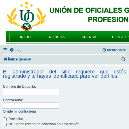
INICIO
NOTICIAS
PRENSA
UO VIAJE
FAQ
Identificarse
B
Índice general
u
El administrador del sitio requiere que estés
s
registrado y te hayas identificado para ver perfiles.
c
Nombre de Usuario:
a
r
Contraseña:
Olvidé mi contraseña
Recordar
Ocultar mi estado de conexión en esta sesión