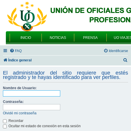
INICIO
NOTICIAS
PRENSA
UO VIAJE
FAQ
Identificarse
B
Índice general
u
El administrador del sitio requiere que estés
s
registrado y te hayas identificado para ver perfiles.
c
Nombre de Usuario:
a
r
Contraseña:
Olvidé mi contraseña
Recordar
Ocultar mi estado de conexión en esta sesión