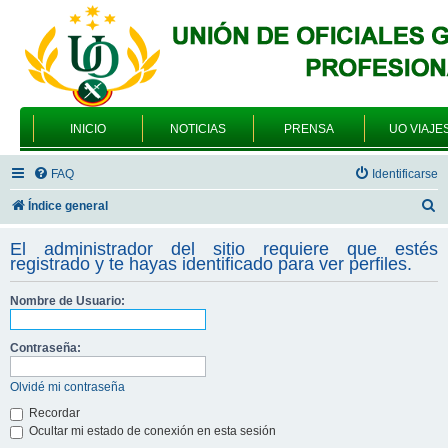
INICIO
NOTICIAS
PRENSA
UO VIAJE
FAQ
Identificarse
B
Índice general
u
El administrador del sitio requiere que estés
s
registrado y te hayas identificado para ver perfiles.
c
Nombre de Usuario:
a
r
Contraseña:
Olvidé mi contraseña
Recordar
Ocultar mi estado de conexión en esta sesión