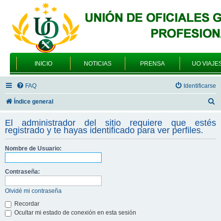
INICIO
NOTICIAS
PRENSA
UO VIAJE
FAQ
Identificarse
B
Índice general
u
El administrador del sitio requiere que estés
s
registrado y te hayas identificado para ver perfiles.
c
Nombre de Usuario:
a
r
Contraseña:
Olvidé mi contraseña
Recordar
Ocultar mi estado de conexión en esta sesión