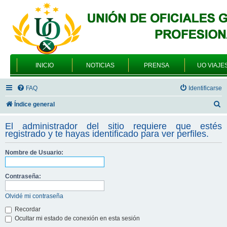
INICIO
NOTICIAS
PRENSA
UO VIAJE
FAQ
Identificarse
B
Índice general
u
El administrador del sitio requiere que estés
s
registrado y te hayas identificado para ver perfiles.
c
Nombre de Usuario:
a
r
Contraseña:
Olvidé mi contraseña
Recordar
Ocultar mi estado de conexión en esta sesión