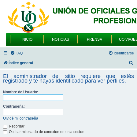
INICIO
NOTICIAS
PRENSA
UO VIAJE
FAQ
Identificarse
B
Índice general
u
El administrador del sitio requiere que estés
s
registrado y te hayas identificado para ver perfiles.
c
Nombre de Usuario:
a
r
Contraseña:
Olvidé mi contraseña
Recordar
Ocultar mi estado de conexión en esta sesión