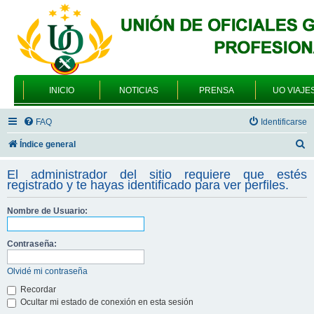
INICIO
NOTICIAS
PRENSA
UO VIAJE
FAQ
Identificarse
B
Índice general
u
El administrador del sitio requiere que estés
s
registrado y te hayas identificado para ver perfiles.
c
Nombre de Usuario:
a
r
Contraseña:
Olvidé mi contraseña
Recordar
Ocultar mi estado de conexión en esta sesión