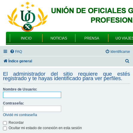
INICIO
NOTICIAS
PRENSA
UO VIAJE
FAQ
Identificarse
B
Índice general
u
El administrador del sitio requiere que estés
s
registrado y te hayas identificado para ver perfiles.
c
Nombre de Usuario:
a
r
Contraseña:
Olvidé mi contraseña
Recordar
Ocultar mi estado de conexión en esta sesión