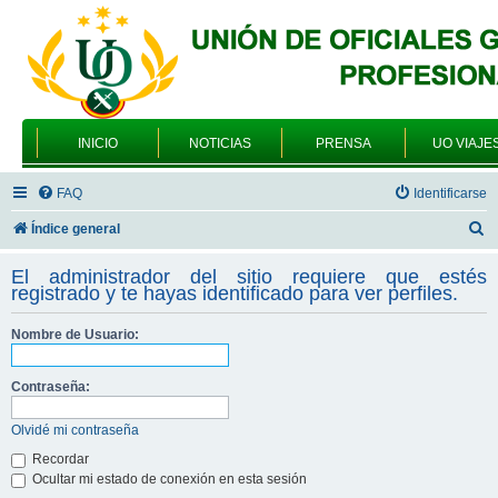
INICIO
NOTICIAS
PRENSA
UO VIAJE
FAQ
Identificarse
B
Índice general
u
El administrador del sitio requiere que estés
s
registrado y te hayas identificado para ver perfiles.
c
Nombre de Usuario:
a
r
Contraseña:
Olvidé mi contraseña
Recordar
Ocultar mi estado de conexión en esta sesión