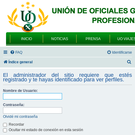
INICIO
NOTICIAS
PRENSA
UO VIAJE
FAQ
Identificarse
B
Índice general
u
El administrador del sitio requiere que estés
s
registrado y te hayas identificado para ver perfiles.
c
Nombre de Usuario:
a
r
Contraseña:
Olvidé mi contraseña
Recordar
Ocultar mi estado de conexión en esta sesión