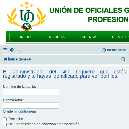
INICIO
NOTICIAS
PRENSA
UO VIAJE
FAQ
Identificarse
B
Índice general
u
El administrador del sitio requiere que estés
s
registrado y te hayas identificado para ver perfiles.
c
Nombre de Usuario:
a
r
Contraseña:
Olvidé mi contraseña
Recordar
Ocultar mi estado de conexión en esta sesión