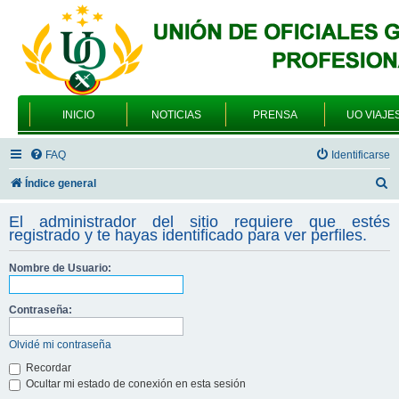
INICIO
NOTICIAS
PRENSA
UO VIAJE
FAQ
Identificarse
B
Índice general
u
El administrador del sitio requiere que estés
s
registrado y te hayas identificado para ver perfiles.
c
Nombre de Usuario:
a
r
Contraseña:
Olvidé mi contraseña
Recordar
Ocultar mi estado de conexión en esta sesión