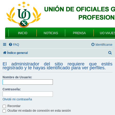
INICIO
NOTICIAS
PRENSA
UO VIAJE
FAQ
Identificarse
B
Índice general
u
El administrador del sitio requiere que estés
s
registrado y te hayas identificado para ver perfiles.
c
Nombre de Usuario:
a
r
Contraseña:
Olvidé mi contraseña
Recordar
Ocultar mi estado de conexión en esta sesión