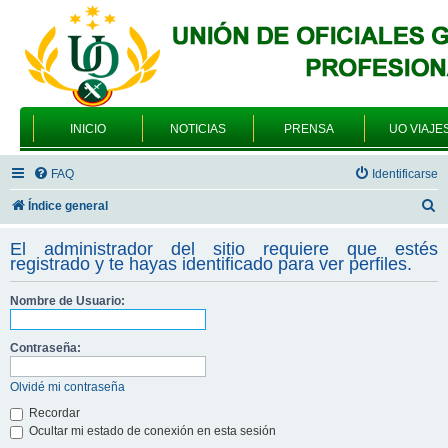
INICIO
NOTICIAS
PRENSA
UO VIAJE
FAQ
Identificarse
B
Índice general
u
El administrador del sitio requiere que estés
s
registrado y te hayas identificado para ver perfiles.
c
Nombre de Usuario:
a
r
Contraseña:
Olvidé mi contraseña
Recordar
Ocultar mi estado de conexión en esta sesión