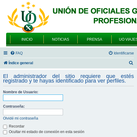
INICIO
NOTICIAS
PRENSA
UO VIAJE
FAQ
Identificarse
B
Índice general
u
El administrador del sitio requiere que estés
s
registrado y te hayas identificado para ver perfiles.
c
Nombre de Usuario:
a
r
Contraseña:
Olvidé mi contraseña
Recordar
Ocultar mi estado de conexión en esta sesión