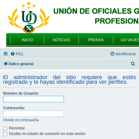
INICIO
NOTICIAS
PRENSA
UO VIAJE
FAQ
Identificarse
B
Índice general
u
El administrador del sitio requiere que estés
s
registrado y te hayas identificado para ver perfiles.
c
Nombre de Usuario:
a
r
Contraseña:
Olvidé mi contraseña
Recordar
Ocultar mi estado de conexión en esta sesión