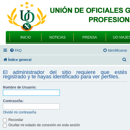
INICIO
NOTICIAS
PRENSA
UO VIAJE
FAQ
Identificarse
B
Índice general
u
El administrador del sitio requiere que estés
s
registrado y te hayas identificado para ver perfiles.
c
Nombre de Usuario:
a
r
Contraseña:
Olvidé mi contraseña
Recordar
Ocultar mi estado de conexión en esta sesión