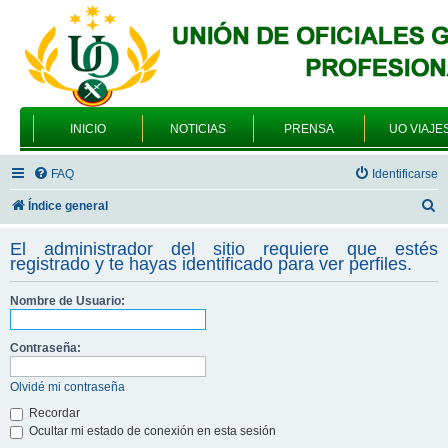
INICIO
NOTICIAS
PRENSA
UO VIAJE
FAQ
Identificarse
B
Índice general
u
El administrador del sitio requiere que estés
s
registrado y te hayas identificado para ver perfiles.
c
Nombre de Usuario:
a
r
Contraseña:
Olvidé mi contraseña
Recordar
Ocultar mi estado de conexión en esta sesión