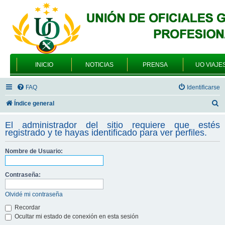
INICIO
NOTICIAS
PRENSA
UO VIAJE
FAQ
Identificarse
B
Índice general
u
El administrador del sitio requiere que estés
s
registrado y te hayas identificado para ver perfiles.
c
Nombre de Usuario:
a
r
Contraseña:
Olvidé mi contraseña
Recordar
Ocultar mi estado de conexión en esta sesión