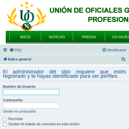
INICIO
NOTICIAS
PRENSA
UO VIAJE
FAQ
Identificarse
B
Índice general
u
El administrador del sitio requiere que estés
s
registrado y te hayas identificado para ver perfiles.
c
Nombre de Usuario:
a
r
Contraseña:
Olvidé mi contraseña
Recordar
Ocultar mi estado de conexión en esta sesión