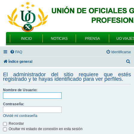
INICIO
NOTICIAS
PRENSA
UO VIAJE
FAQ
Identificarse
B
Índice general
u
El administrador del sitio requiere que estés
s
registrado y te hayas identificado para ver perfiles.
c
Nombre de Usuario:
a
r
Contraseña:
Olvidé mi contraseña
Recordar
Ocultar mi estado de conexión en esta sesión