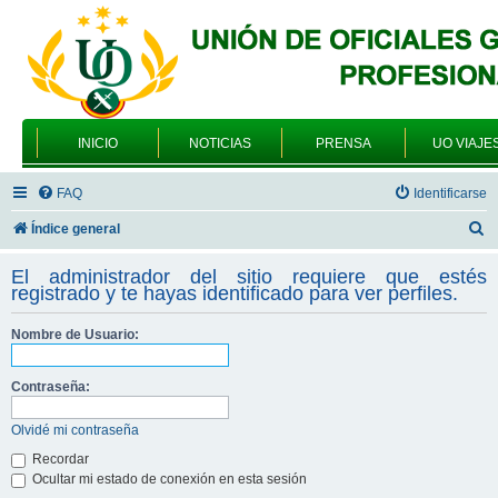
INICIO
NOTICIAS
PRENSA
UO VIAJE
FAQ
Identificarse
B
Índice general
u
El administrador del sitio requiere que estés
s
registrado y te hayas identificado para ver perfiles.
c
Nombre de Usuario:
a
r
Contraseña:
Olvidé mi contraseña
Recordar
Ocultar mi estado de conexión en esta sesión