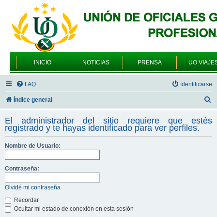
INICIO
NOTICIAS
PRENSA
UO VIAJE
FAQ
Identificarse
B
Índice general
u
El administrador del sitio requiere que estés
s
registrado y te hayas identificado para ver perfiles.
c
Nombre de Usuario:
a
r
Contraseña:
Olvidé mi contraseña
Recordar
Ocultar mi estado de conexión en esta sesión