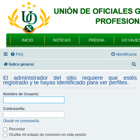
INICIO
NOTICIAS
PRENSA
UO VIAJE
FAQ
Identificarse
B
Índice general
u
El administrador del sitio requiere que estés
s
registrado y te hayas identificado para ver perfiles.
c
Nombre de Usuario:
a
r
Contraseña:
Olvidé mi contraseña
Recordar
Ocultar mi estado de conexión en esta sesión