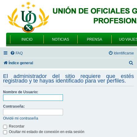
INICIO
NOTICIAS
PRENSA
UO VIAJE
FAQ
Identificarse
B
Índice general
u
El administrador del sitio requiere que estés
s
registrado y te hayas identificado para ver perfiles.
c
Nombre de Usuario:
a
r
Contraseña:
Olvidé mi contraseña
Recordar
Ocultar mi estado de conexión en esta sesión