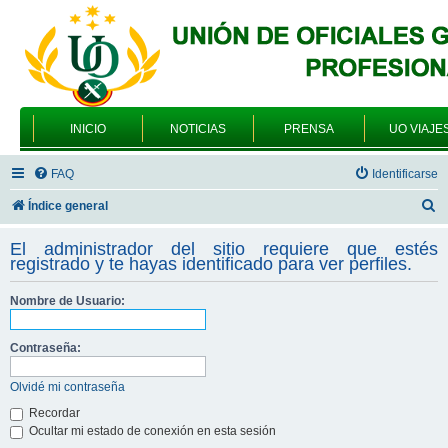
INICIO
NOTICIAS
PRENSA
UO VIAJE
FAQ
Identificarse
B
Índice general
u
El administrador del sitio requiere que estés
s
registrado y te hayas identificado para ver perfiles.
c
Nombre de Usuario:
a
r
Contraseña:
Olvidé mi contraseña
Recordar
Ocultar mi estado de conexión en esta sesión