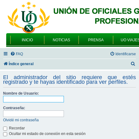
INICIO
NOTICIAS
PRENSA
UO VIAJE
FAQ
Identificarse
B
Índice general
u
El administrador del sitio requiere que estés
s
registrado y te hayas identificado para ver perfiles.
c
Nombre de Usuario:
a
r
Contraseña:
Olvidé mi contraseña
Recordar
Ocultar mi estado de conexión en esta sesión