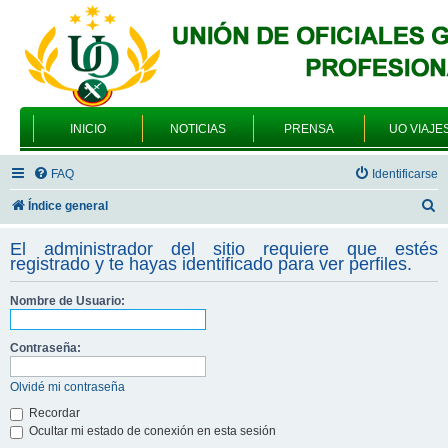
INICIO
NOTICIAS
PRENSA
UO VIAJE
FAQ
Identificarse
B
Índice general
u
El administrador del sitio requiere que estés
s
registrado y te hayas identificado para ver perfiles.
c
Nombre de Usuario:
a
r
Contraseña:
Olvidé mi contraseña
Recordar
Ocultar mi estado de conexión en esta sesión