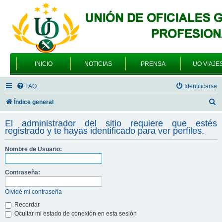
INICIO
NOTICIAS
PRENSA
UO VIAJE
FAQ
Identificarse
B
Índice general
u
El administrador del sitio requiere que estés
s
registrado y te hayas identificado para ver perfiles.
c
Nombre de Usuario:
a
r
Contraseña:
Olvidé mi contraseña
Recordar
Ocultar mi estado de conexión en esta sesión