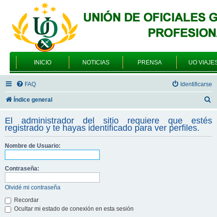
INICIO
NOTICIAS
PRENSA
UO VIAJE
FAQ
Identificarse
B
Índice general
u
El administrador del sitio requiere que estés
s
registrado y te hayas identificado para ver perfiles.
c
Nombre de Usuario:
a
r
Contraseña:
Olvidé mi contraseña
Recordar
Ocultar mi estado de conexión en esta sesión