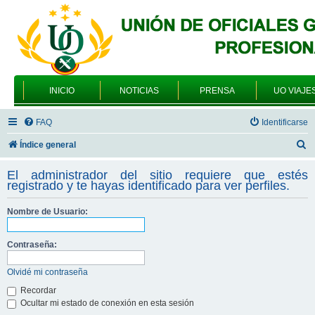
INICIO
NOTICIAS
PRENSA
UO VIAJE
FAQ
Identificarse
B
Índice general
u
El administrador del sitio requiere que estés
s
registrado y te hayas identificado para ver perfiles.
c
Nombre de Usuario:
a
r
Contraseña:
Olvidé mi contraseña
Recordar
Ocultar mi estado de conexión en esta sesión