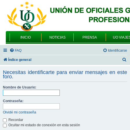
INICIO
NOTICIAS
PRENSA
UO VIAJE
FAQ
Identificarse
B
Índice general
u
Necesitas identificarte para enviar mensajes en este
s
foro.
c
Nombre de Usuario:
a
r
Contraseña:
Olvidé mi contraseña
Recordar
Ocultar mi estado de conexión en esta sesión