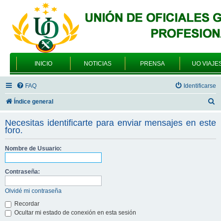
INICIO
NOTICIAS
PRENSA
UO VIAJE
FAQ
Identificarse
B
Índice general
u
Necesitas identificarte para enviar mensajes en este
s
foro.
c
Nombre de Usuario:
a
r
Contraseña:
Olvidé mi contraseña
Recordar
Ocultar mi estado de conexión en esta sesión