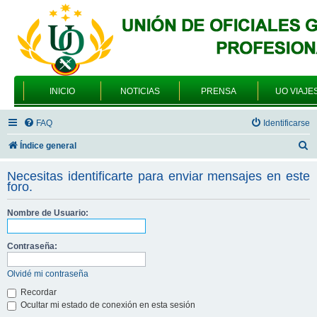
INICIO
NOTICIAS
PRENSA
UO VIAJE
FAQ
Identificarse
B
Índice general
u
Necesitas identificarte para enviar mensajes en este
s
foro.
c
Nombre de Usuario:
a
r
Contraseña:
Olvidé mi contraseña
Recordar
Ocultar mi estado de conexión en esta sesión