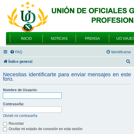
INICIO
NOTICIAS
PRENSA
UO VIAJE
FAQ
Identificarse
B
Índice general
u
Necesitas identificarte para enviar mensajes en este
s
foro.
c
Nombre de Usuario:
a
r
Contraseña:
Olvidé mi contraseña
Recordar
Ocultar mi estado de conexión en esta sesión