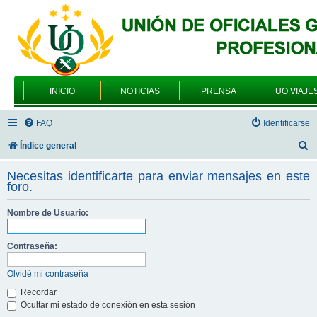
INICIO
NOTICIAS
PRENSA
UO VIAJE
FAQ
Identificarse
B
Índice general
u
Necesitas identificarte para enviar mensajes en este
s
foro.
c
Nombre de Usuario:
a
r
Contraseña:
Olvidé mi contraseña
Recordar
Ocultar mi estado de conexión en esta sesión