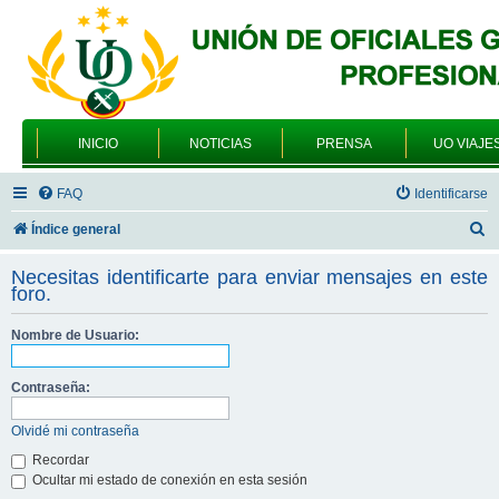
INICIO
NOTICIAS
PRENSA
UO VIAJE
FAQ
Identificarse
B
Índice general
u
Necesitas identificarte para enviar mensajes en este
s
foro.
c
Nombre de Usuario:
a
r
Contraseña:
Olvidé mi contraseña
Recordar
Ocultar mi estado de conexión en esta sesión