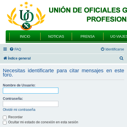
INICIO
NOTICIAS
PRENSA
UO VIAJE
FAQ
Identificarse
B
Índice general
u
Necesitas identificarte para citar mensajes en este
s
foro.
c
Nombre de Usuario:
a
r
Contraseña:
Olvidé mi contraseña
Recordar
Ocultar mi estado de conexión en esta sesión