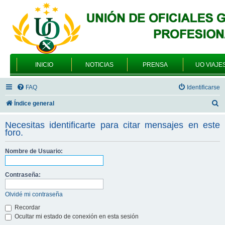
INICIO
NOTICIAS
PRENSA
UO VIAJE
FAQ
Identificarse
B
Índice general
u
Necesitas identificarte para citar mensajes en este
s
foro.
c
Nombre de Usuario:
a
r
Contraseña:
Olvidé mi contraseña
Recordar
Ocultar mi estado de conexión en esta sesión