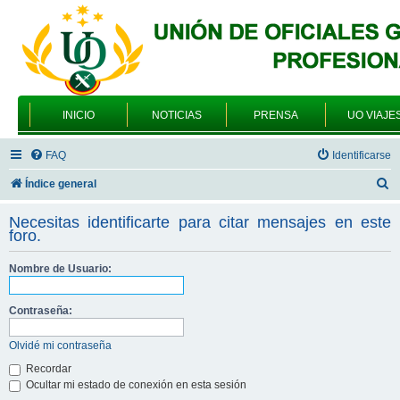
INICIO
NOTICIAS
PRENSA
UO VIAJE
FAQ
Identificarse
B
Índice general
u
Necesitas identificarte para citar mensajes en este
s
foro.
c
Nombre de Usuario:
a
r
Contraseña:
Olvidé mi contraseña
Recordar
Ocultar mi estado de conexión en esta sesión