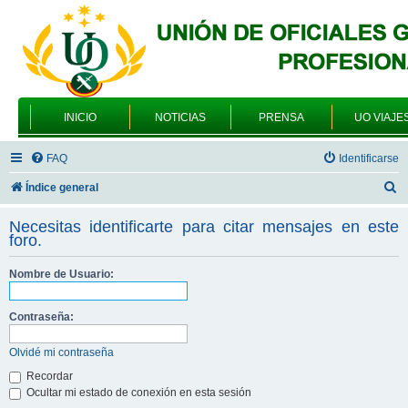
INICIO
NOTICIAS
PRENSA
UO VIAJE
FAQ
Identificarse
B
Índice general
u
Necesitas identificarte para citar mensajes en este
s
foro.
c
Nombre de Usuario:
a
r
Contraseña:
Olvidé mi contraseña
Recordar
Ocultar mi estado de conexión en esta sesión