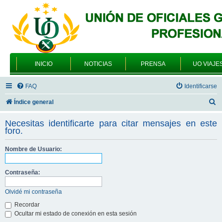
INICIO
NOTICIAS
PRENSA
UO VIAJE
FAQ
Identificarse
B
Índice general
u
Necesitas identificarte para citar mensajes en este
s
foro.
c
Nombre de Usuario:
a
r
Contraseña:
Olvidé mi contraseña
Recordar
Ocultar mi estado de conexión en esta sesión