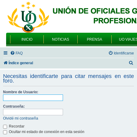
INICIO
NOTICIAS
PRENSA
UO VIAJE
FAQ
Identificarse
B
Índice general
u
Necesitas identificarte para citar mensajes en este
s
foro.
c
Nombre de Usuario:
a
r
Contraseña:
Olvidé mi contraseña
Recordar
Ocultar mi estado de conexión en esta sesión